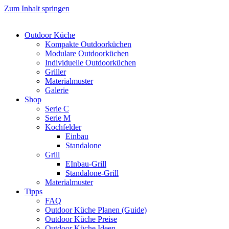
Zum Inhalt springen
Outdoor Küche
Kompakte Outdoorküchen
Modulare Outdoorküchen
Individuelle Outdoorküchen
Griller
Materialmuster
Galerie
Shop
Serie C
Serie M
Kochfelder
Einbau
Standalone
Grill
EInbau-Grill
Standalone-Grill
Materialmuster
Tipps
FAQ
Outdoor Küche Planen (Guide)
Outdoor Küche Preise
Outdoor Küche Ideen